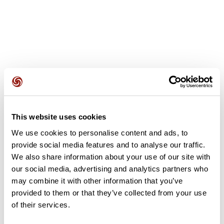
Opiniones de los usuarios
This website uses cookies
Este recorrido aún no contiene opiniones. ¿Ya lo has
completado? ¡Deja la primera opinión!
We use cookies to personalise content and ads, to
provide social media features and to analyse our traffic.
We also share information about your use of our site with
our social media, advertising and analytics partners who
Añadir una opinión
may combine it with other information that you’ve
provided to them or that they’ve collected from your use
of their services.
Resumen