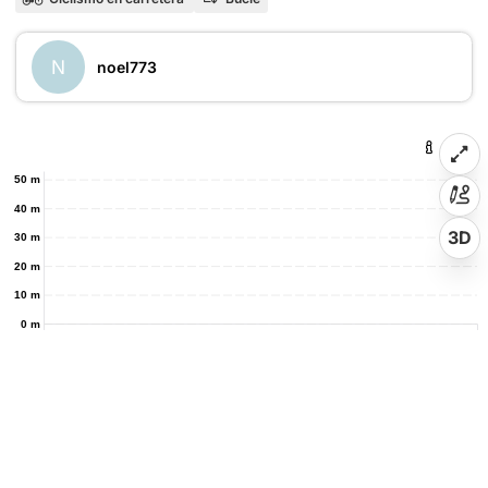
N
noel773
50 m
40 m
3D
30 m
20 m
10 m
0 m