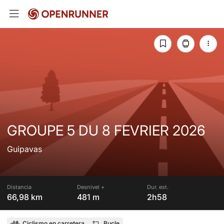
GROUPE 5 DU 8 FEVRIER 2026
Guipavas
Distancia
Desnivel +
Dur. est.
66,98 km
481 m
2h58
Ciclismo en carretera
Bucle