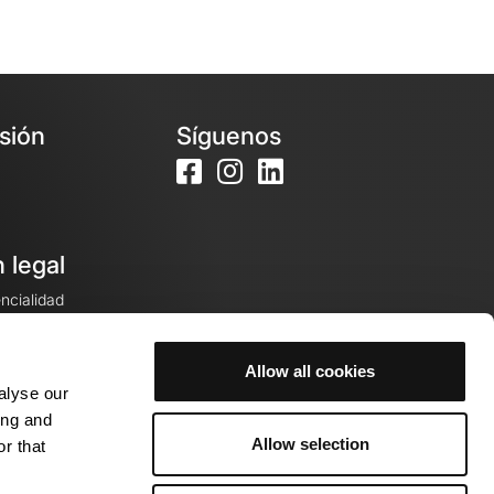
esión
Síguenos
 legal
encialidad
ales de venta
Allow all cookies
alyse our
cookies
ing and
Allow selection
r that