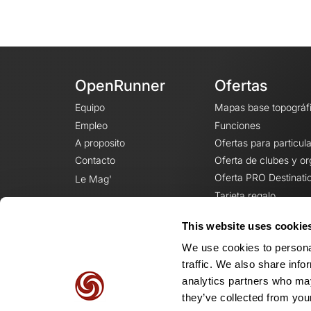
OpenRunner
Ofertas
Equipo
Mapas base topográf
Empleo
Funciones
A proposito
Ofertas para particul
Contacto
Oferta de clubes y o
Oferta PRO Destinati
Le Mag'
Tarjeta regalo
This website uses cookie
We use cookies to personal
traffic. We also share info
analytics partners who may
they’ve collected from your