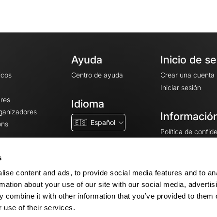
Ayuda
Inicio de s
icos
Centro de ayuda
Crear una cuenta
Iniciar sesión
ares
Idioma
rganizadores
Información
🇪🇸
Español
ons
Política de confid
Condiciones gener
CGU
s
Avisos legales
ise content and ads, to provide social media features and to an
Configuración de 
rmation about your use of our site with our social media, advertis
 combine it with other information that you’ve provided to them o
 use of their services.