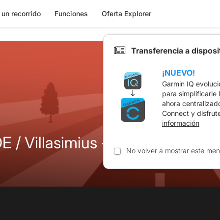
 un recorrido
Funciones
Oferta Explorer
Transferencia a dispos
¡NUEVO!
Garmin IQ evoluci
para simplificarle
ahora centralizad
Connect y disfrut
información
E / Villasimius - Muravera
No volver a mostrar este men