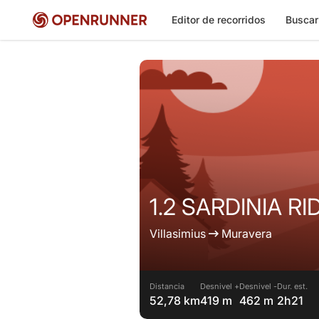
Editor de recorridos
Buscar
1.2 SARDINIA RID
Villasimius
Muravera
Distancia
Desnivel +
Desnivel -
Dur. est.
52,78 km
419 m
462 m
2h21