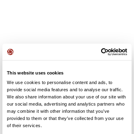
Opiniones de los usuarios
Este recorrido aún no contiene opiniones. ¿Ya lo has
This website uses cookies
completado? ¡Deja la primera opinión!
We use cookies to personalise content and ads, to
provide social media features and to analyse our traffic.
We also share information about your use of our site with
Añadir una opinión
our social media, advertising and analytics partners who
may combine it with other information that you’ve
provided to them or that they’ve collected from your use
of their services.
Resumen