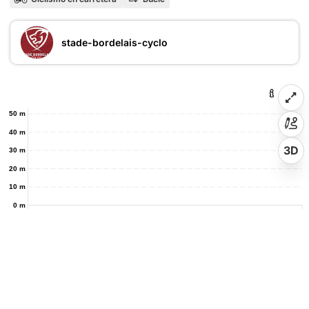
stade-bordelais-cyclo
50 m
40 m
3D
30 m
20 m
10 m
0 m