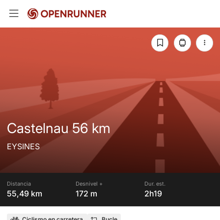
Castelnau 56 km
EYSINES
Distancia
Desnivel +
Dur. est.
55,49 km
172 m
2h19
Ciclismo en carretera
Bucle