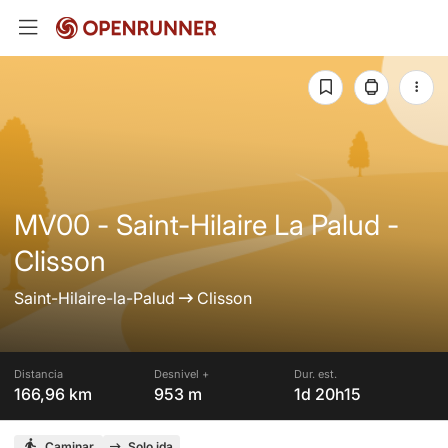
MV00 - Saint-Hilaire La Palud -
Clisson
Saint-Hilaire-la-Palud
Clisson
Distancia
Desnivel +
Dur. est.
166,96 km
953 m
1d 20h15
Caminar
Solo ida