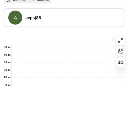
A
avpsj85
50 m
40 m
3D
30 m
20 m
10 m
0 m