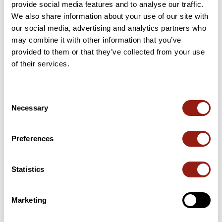
provide social media features and to analyse our traffic.
We also share information about your use of our site with
our social media, advertising and analytics partners who
may combine it with other information that you’ve
Puertos a lo largo de la ruta
provided to them or that they’ve collected from your use
of their services.
41 km
Col de Lizarrieta
442 m
64 km
Col d'Ibardin / Collado de Ibardin
317 m
Consent
Necessary
Selection
66 km
Col des Abeilles
244 m
Puertos extraídos del catálogo del Club des Cent Cols
Preferences
Statistics
Resumen
Descubre este recorrido de bicicleta de 105,3 km cerca de
Anglet. Presenta un desnivel acumulado de más de 1270m.
Marketing
Calcula unas 4 horas y 58 minutos para completar esta ruta.