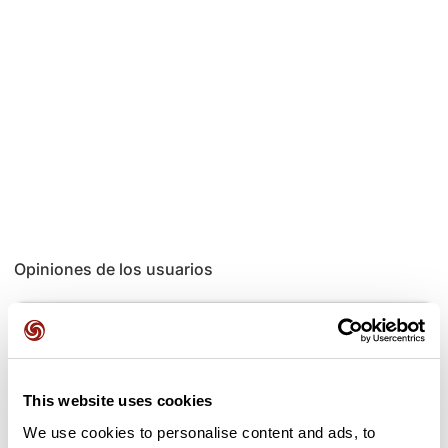
Opiniones de los usuarios
Este recorrido aún no contiene opiniones. ¿Ya lo has
completado? ¡Deja la primera opinión!
This website uses cookies
We use cookies to personalise content and ads, to
Añadir una opinión