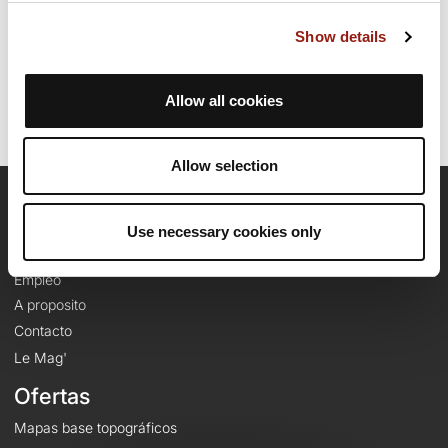
Fecha de creación del recorrido: 26 de febrero de 2024 10:49:42.
Show details
Última actualización de la ficha de ruta: 26 de febrero de 2024 11:25:51.
Identificador del recorrido: 18432919
Allow all cookies
Allow selection
OpenRunner
Use necessary cookies only
Equipo
Empleo
A proposito
Contacto
Le Mag'
Ofertas
Mapas base topográficos