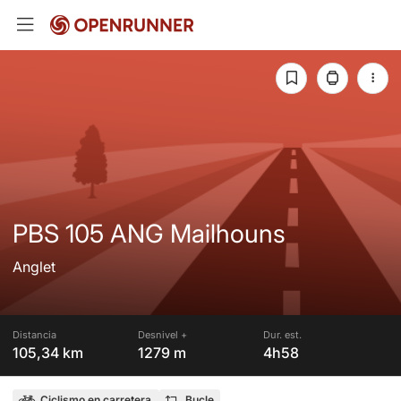
PBS 105 ANG Mailhouns
Anglet
Distancia
Desnivel +
Dur. est.
105,34 km
1279 m
4h58
Ciclismo en carretera
Bucle