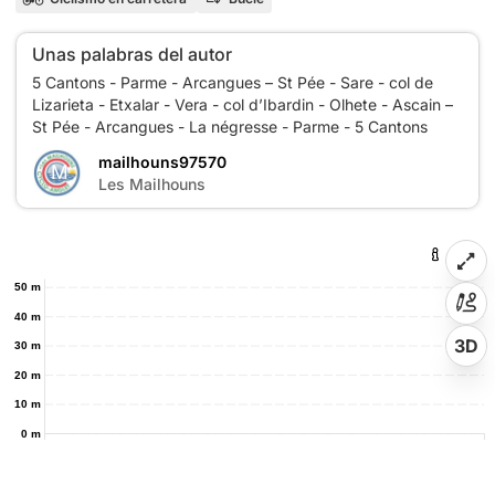
Unas palabras del autor
5 Cantons - Parme - Arcangues – St Pée - Sare - col de
Lizarieta - Etxalar - Vera - col d’Ibardin - Olhete - Ascain –
mailhouns97570
M
Les Mailhouns
50 m
40 m
3D
30 m
20 m
10 m
0 m