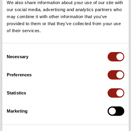
We also share information about your use of our site with
our social media, advertising and analytics partners who
Este recorrido aún no contiene opiniones. ¿Ya lo has
may combine it with other information that you’ve
completado? ¡Deja la primera opinión!
provided to them or that they’ve collected from your use
of their services.
Añadir una opinión
Consent
Necessary
Selection
Resumen
Preferences
Descubre este recorrido de bicicleta de 61,3 km cerca de
Sarlat-la-Canéda. Este recorrido transcurre durante 59,4 km
por carreteras. Presenta un desnivel acumulado de más de
Statistics
710m. Calcula unas 2 horas y 52 minutos para completar esta
ruta.
Marketing
Fecha de creación del recorrido: 29 de febrero de 2024 8:45:38.
Última actualización de la ficha de ruta: 25 de septiembre de 2024
6:30:27.