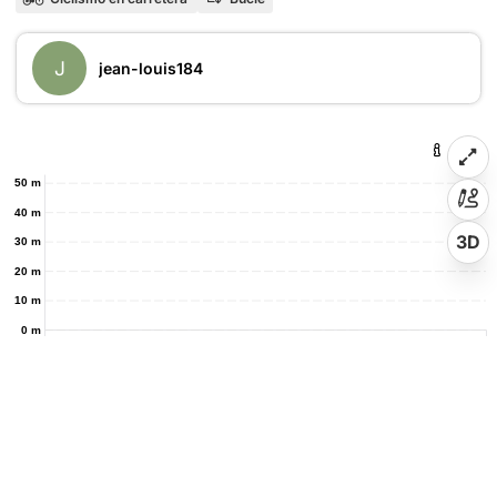
J
jean-louis184
50 m
40 m
3D
30 m
20 m
10 m
0 m