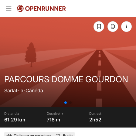
PARCOURS DOMME GOURDON
Sarlat-la-Canéda
Distancia
Desnivel +
Dur. est.
61,29 km
718 m
2h52
Ciclismo en carretera
Bucle