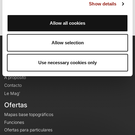
Identificador del recorrido: 18451182
Show details
Allow all cookies
Allow selection
OpenRunner
Equipo
Use necessary cookies only
Empleo
A proposito
Contacto
Le Mag'
Ofertas
Mapas base topográficos
Funciones
Ofertas para particulares