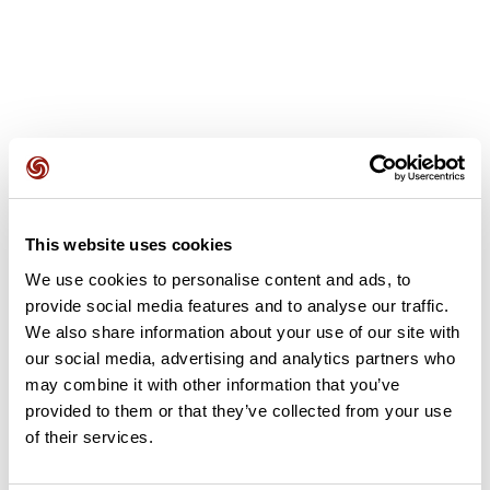
Opiniones de los usuarios
This website uses cookies
Este recorrido aún no contiene opiniones. ¿Ya lo has
We use cookies to personalise content and ads, to
completado? ¡Deja la primera opinión!
provide social media features and to analyse our traffic.
We also share information about your use of our site with
our social media, advertising and analytics partners who
Añadir una opinión
may combine it with other information that you’ve
provided to them or that they’ve collected from your use
of their services.
Resumen