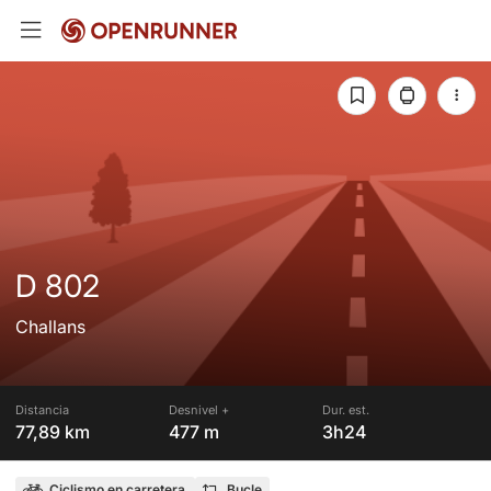
D 802
Challans
Distancia
Desnivel +
Dur. est.
77,89 km
477 m
3h24
Ciclismo en carretera
Bucle