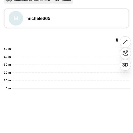
M
michele665
50 m
40 m
3D
30 m
20 m
10 m
0 m