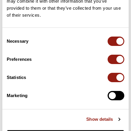
may combine it with other information that you’ve
provided to them or that they’ve collected from your use
58 km
Col du Peyron
304 m
of their services.
Puertos extraídos del catálogo del Club des Cent Cols
Consent
Necessary
Selection
Resumen
Descubre este recorrido de bicicleta de 75,4 km cerca de
Cagnes-sur-Mer. Este recorrido transcurre durante 63,7 km por
Preferences
carreteras y 11,5 km por pistas ciclables. Presenta un desnivel
acumulado de más de 970m. Calcula unas 3 horas y 36 minutos
para completar esta ruta.
Statistics
Fecha de creación del recorrido: 20 de marzo de 2024 7:57:25.
Marketing
Última actualización de la ficha de ruta: 20 de marzo de 2024 7:57:25.
Identificador del recorrido: 18574941
Show details