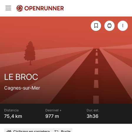
LE BROC
Cagnes-sur-Mer
Distancia
Desnivel +
Dur. est.
75,4 km
977 m
3h36
Ciclismo en carretera
Bucle