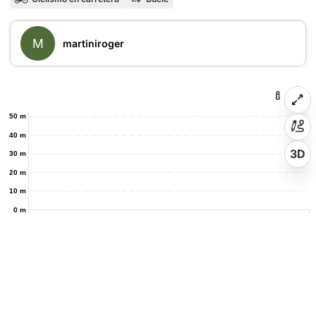
M
martiniroger
50 m
40 m
3D
30 m
20 m
10 m
0 m