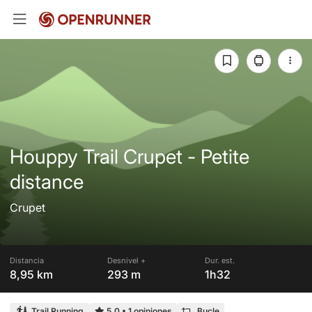
Houppy Trail Crupet - Petite
distance
Crupet
Distancia
Desnivel +
Dur. est.
8,95 km
293 m
1h32
Trail Running
5,0
•
1 opiniones
Bucle