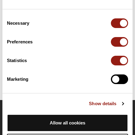
Resumen
Descubre este recorrido de trail de 8,9 km cerca de Crupet.
Consent
Este recorrido transcurre durante 4 km por caminos y 2,7 km
Necessary
Selection
por pistas forestales. Presenta un desnivel acumulado de más
de 290m. Calcula unas 1 hora y 32 minutos para completar esta
ruta.
Preferences
Fecha de creación del recorrido: 18 de abril de 2024 11:46:57.
Statistics
Última actualización de la ficha de ruta: 23 de julio de 2024 10:38:39.
Identificador del recorrido: 18776087
Marketing
Show details
OpenRunner
Allow all cookies
Equipo
Empleo