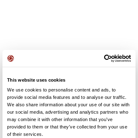
Opiniones de los usuarios
Ver todas las opiniones sobre
5,0
•
1 opiniones
23 jul. 2024
This website uses cookies
Joli dénivelé
We use cookies to personalise content and ads, to
provide social media features and to analyse our traffic.
F
florine50187
We also share information about your use of our site with
our social media, advertising and analytics partners who
may combine it with other information that you’ve
Añadir una opinión
provided to them or that they’ve collected from your use
of their services.