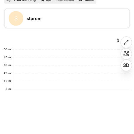
S
stprom
50 m
40 m
3D
30 m
20 m
10 m
0 m