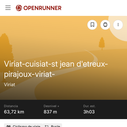
Viriat-cuisiat-st jean d'etreux-
pirajoux-viriat-
Viriat
Distancia
Desnivel +
Dur. est.
63,72 km
837 m
3h03
Ciclismo de viaje
Bucle