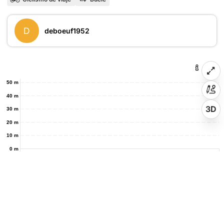
D
deboeuf1952
50 m
40 m
3D
30 m
20 m
10 m
0 m