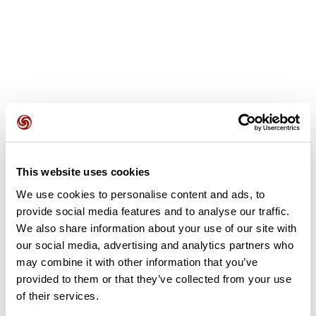
Opiniones de los usuarios
Este recorrido aún no contiene opiniones. ¿Ya lo has
This website uses cookies
completado? ¡Deja la primera opinión!
We use cookies to personalise content and ads, to
provide social media features and to analyse our traffic.
We also share information about your use of our site with
Añadir una opinión
our social media, advertising and analytics partners who
may combine it with other information that you’ve
provided to them or that they’ve collected from your use
of their services.
Resumen