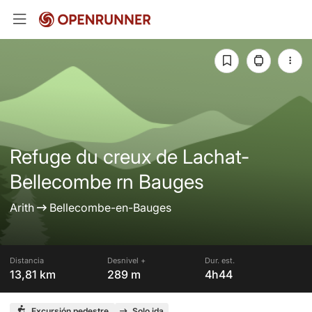
Refuge du creux de Lachat-
Bellecombe rn Bauges
Arith
Bellecombe-en-Bauges
Distancia
Desnivel +
Dur. est.
13,81 km
289 m
4h44
Excursión pedestre
Solo ida