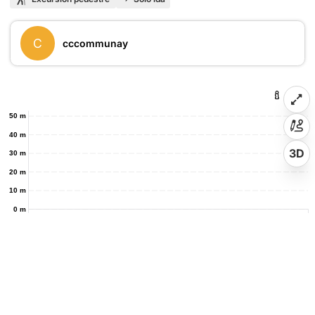
C
cccommunay
50 m
40 m
3D
30 m
20 m
10 m
0 m