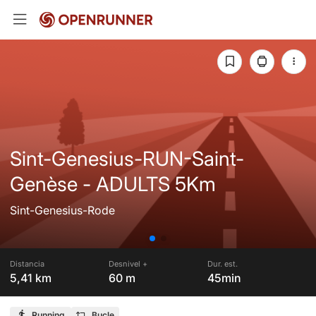
Sint-Genesius-RUN-Saint-
Genèse - ADULTS 5Km
Sint-Genesius-Rode
Distancia
Desnivel +
Dur. est.
5,41 km
60 m
45min
Running
Bucle