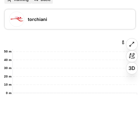
torchiani
50 m
40 m
3D
30 m
20 m
10 m
0 m