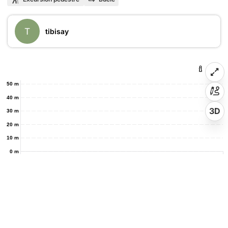
T
tibisay
50 m
40 m
3D
30 m
20 m
10 m
0 m