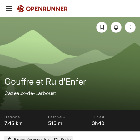
Gouffre et Ru d'Enfer
Cazeaux-de-Larboust
Distancia
Desnivel +
Dur. est.
7,45 km
515 m
3h40
Excursión pedestre
Bucle