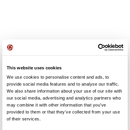
Opiniones de los usuarios
This website uses cookies
Este recorrido aún no contiene opiniones. ¿Ya lo has
completado? ¡Deja la primera opinión!
We use cookies to personalise content and ads, to
provide social media features and to analyse our traffic.
We also share information about your use of our site with
our social media, advertising and analytics partners who
Añadir una opinión
may combine it with other information that you’ve
provided to them or that they’ve collected from your use
of their services.
Resumen