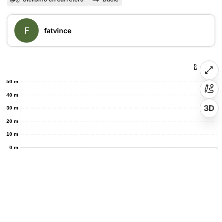
F
fatvince
50 m
40 m
3D
30 m
20 m
10 m
0 m