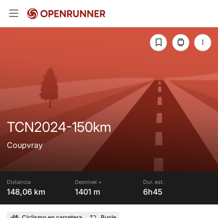
TCN2024-150km
Coupvray
Distancia
Desnivel +
Dur. est.
148,06 km
1401 m
6h45
Ciclismo en carretera
Bucle