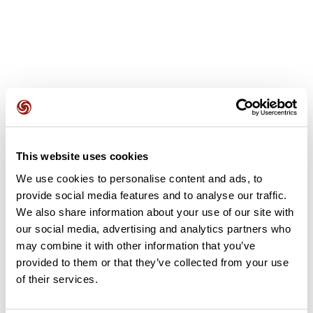
Opiniones de los usuarios
This website uses cookies
Este recorrido aún no contiene opiniones. ¿Ya lo has
We use cookies to personalise content and ads, to
completado? ¡Deja la primera opinión!
provide social media features and to analyse our traffic.
We also share information about your use of our site with
our social media, advertising and analytics partners who
Añadir una opinión
may combine it with other information that you’ve
provided to them or that they’ve collected from your use
of their services.
Resumen