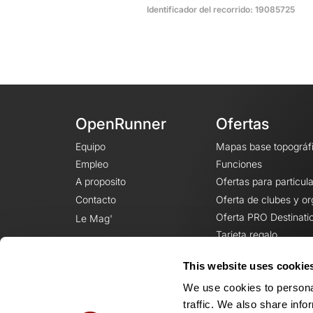
Identificador del recorrido: 19085725
OpenRunner
Ofertas
Equipo
Mapas base topográf
Empleo
Funciones
A proposito
Ofertas para particul
Contacto
Oferta de clubes y o
Oferta PRO Destinati
Le Mag'
Tarjeta regalo
This website uses cookie
We use cookies to personal
traffic. We also share info