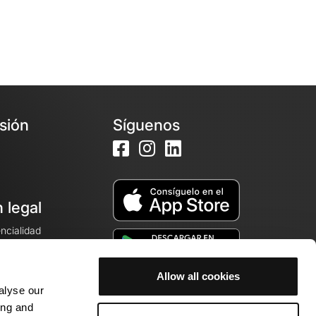
esión
Síguenos
 legal
encialidad
ales de venta
Allow all cookies
alyse our
cookies
ing and