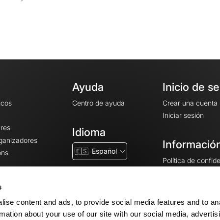
Ayuda
Inicio de s
icos
Centro de ayuda
Crear una cuenta
Iniciar sesión
ares
Idioma
rganizadores
Información
🇪🇸
Español
ons
Política de confid
Condiciones gener
CGU
s
Avisos legales
ise content and ads, to provide social media features and to an
Configuración de 
rmation about your use of our site with our social media, advertis