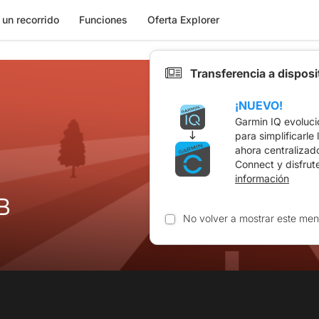
 un recorrido
Funciones
Oferta Explorer
Transferencia a dispos
¡NUEVO!
Garmin IQ evoluci
para simplificarle
ahora centralizad
Connect y disfrut
información
B
No volver a mostrar este men