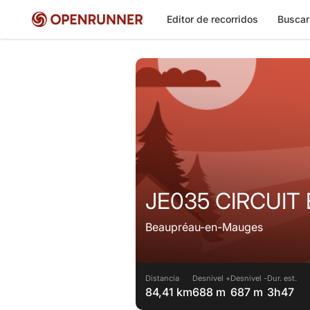
Editor de recorridos
Buscar
JE035 CIRCUIT 
Beaupréau-en-Mauges
Distancia
Desnivel +
Desnivel -
Dur. est.
84,41 km
688 m
687 m
3h47