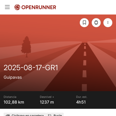
2025-08-17-GR1
Guipavas
Distancia
Desnivel +
Dur. est.
102,88 km
1237 m
4h51
Ciclismo en carretera
Bucle