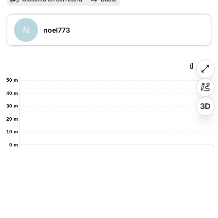
N
noel773
50 m
40 m
3D
30 m
20 m
10 m
0 m