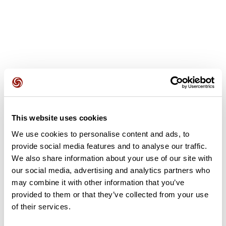
Opiniones de los usuarios
This website uses cookies
Este recorrido aún no contiene opiniones. ¿Ya lo has
completado? ¡Deja la primera opinión!
We use cookies to personalise content and ads, to
provide social media features and to analyse our traffic.
We also share information about your use of our site with
our social media, advertising and analytics partners who
Añadir una opinión
may combine it with other information that you’ve
provided to them or that they’ve collected from your use
of their services.
Resumen