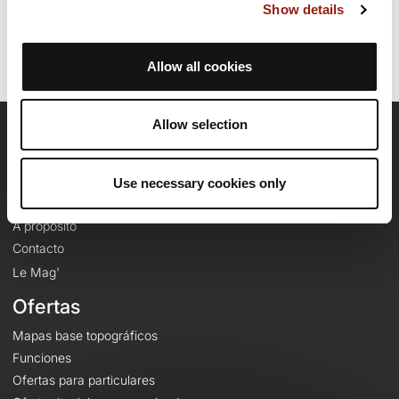
Identificador del recorrido: 19225260
Show details
Allow all cookies
Allow selection
OpenRunner
Equipo
Use necessary cookies only
Empleo
A proposito
Contacto
Le Mag'
Ofertas
Mapas base topográficos
Funciones
Ofertas para particulares