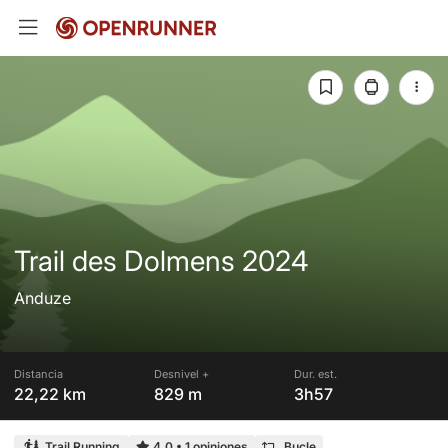
Trail des Dolmens 2024
Anduze
Distancia
Desnivel +
Dur. est.
22,22 km
829 m
3h57
Trail Running
4,0
•
1 opiniones
Bucle