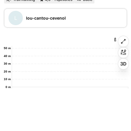
L
lou-cantou-cevenol
50 m
40 m
3D
30 m
20 m
10 m
0 m