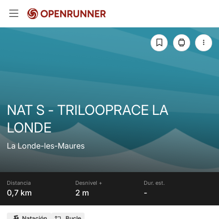
NAT S - TRILOOPRACE LA
LONDE
La Londe-les-Maures
Distancia
Desnivel +
Dur. est.
0,7 km
2 m
-
Natación
Bucle