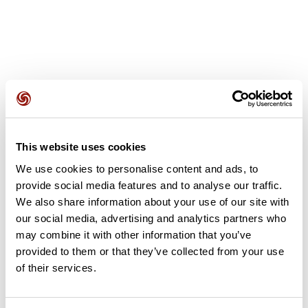
Opiniones de los usuarios
This website uses cookies
Este recorrido aún no contiene opiniones. ¿Ya lo has
We use cookies to personalise content and ads, to
completado? ¡Deja la primera opinión!
provide social media features and to analyse our traffic.
We also share information about your use of our site with
our social media, advertising and analytics partners who
may combine it with other information that you’ve
Añadir una opinión
provided to them or that they’ve collected from your use
of their services.
Resumen