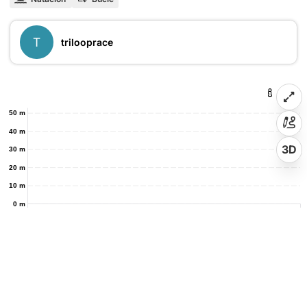
T
trilooprace
50 m
40 m
3D
30 m
20 m
10 m
0 m