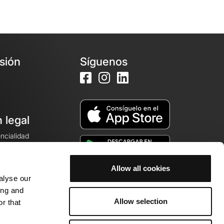
esión
Síguenos
 legal
encialidad
ales de venta
Allow all cookies
alyse our
cookies
ing and
Allow selection
r that