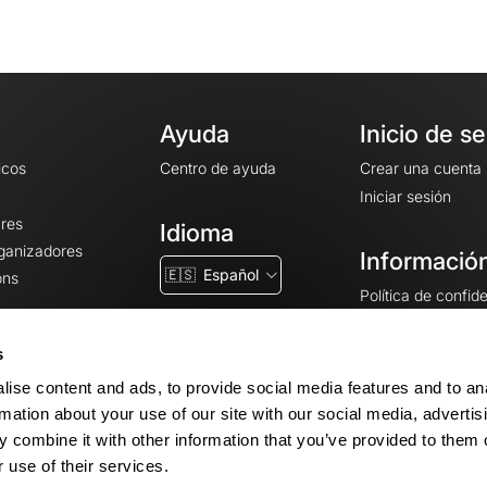
Ayuda
Inicio de s
icos
Centro de ayuda
Crear una cuenta
Iniciar sesión
ares
Idioma
rganizadores
Información
🇪🇸
Español
ons
Política de confid
Condiciones gener
CGU
s
Avisos legales
ise content and ads, to provide social media features and to an
Configuración de 
rmation about your use of our site with our social media, advertis
 combine it with other information that you’ve provided to them o
 use of their services.