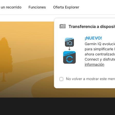
 un recorrido
Funciones
Oferta Explorer
Transferencia a dispos
¡NUEVO!
Garmin IQ evoluci
para simplificarle
ahora centralizad
Connect y disfrut
información
No volver a mostrar este men