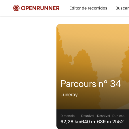
Editor de recorridos
Buscar
Parcours n° 34
Luneray
Distancia
Desnivel +
Desnivel -
Dur. est.
62,28 km
640 m
639 m
2h52