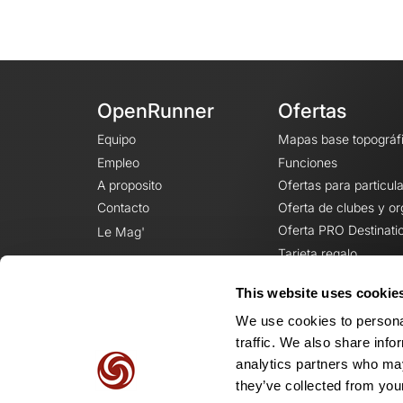
OpenRunner
Ofertas
Equipo
Mapas base topográf
Empleo
Funciones
A proposito
Ofertas para particul
Contacto
Oferta de clubes y o
Oferta PRO Destinati
Le Mag'
Tarjeta regalo
This website uses cookie
We use cookies to personal
traffic. We also share info
analytics partners who may
they’ve collected from your