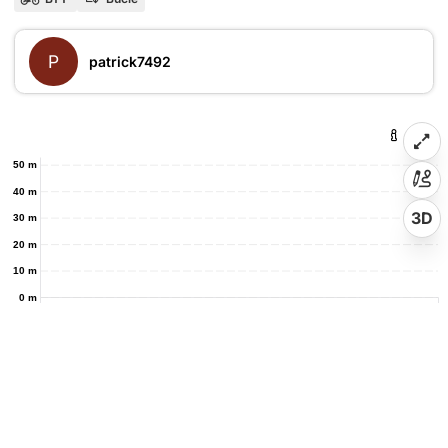
P
patrick7492
50 m
40 m
3D
30 m
20 m
10 m
0 m