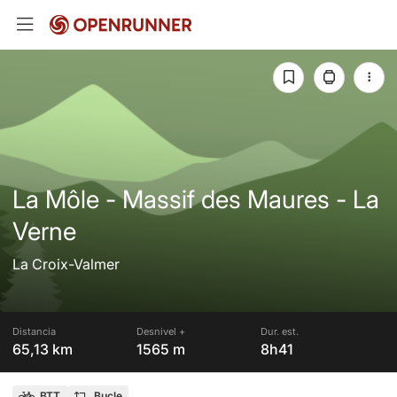
La Môle - Massif des Maures - La
Verne
La Croix-Valmer
Distancia
Desnivel +
Dur. est.
65,13 km
1565 m
8h41
BTT
Bucle