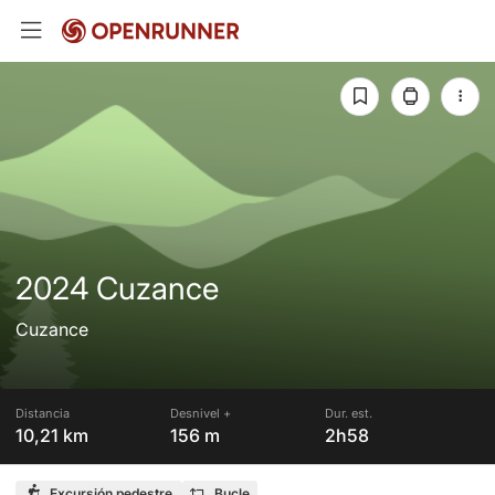
2024 Cuzance
Cuzance
Distancia
Desnivel +
Dur. est.
10,21 km
156 m
2h58
Excursión pedestre
Bucle