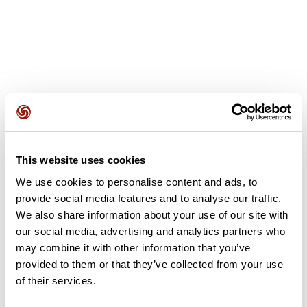
Opiniones de los usuarios
This website uses cookies
Este recorrido aún no contiene opiniones. ¿Ya lo has
completado? ¡Deja la primera opinión!
We use cookies to personalise content and ads, to
provide social media features and to analyse our traffic.
We also share information about your use of our site with
our social media, advertising and analytics partners who
Añadir una opinión
may combine it with other information that you’ve
provided to them or that they’ve collected from your use
of their services.
Resumen