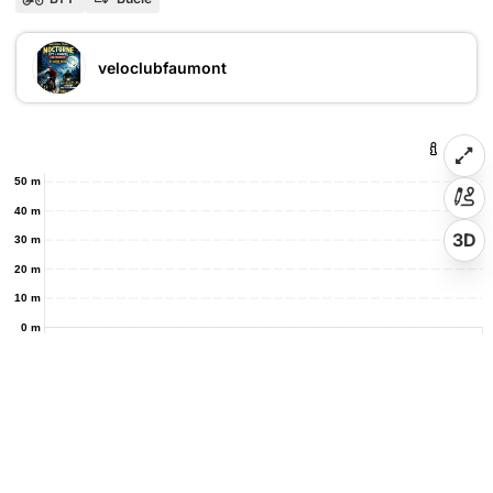
veloclubfaumont
50 m
40 m
3D
30 m
20 m
10 m
0 m