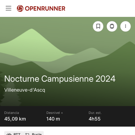
Nocturne Campusienne 2024
Villeneuve-d'Ascq
Distancia
Desnivel +
Dur. est.
45,09 km
140 m
4h55
BTT
Bucle