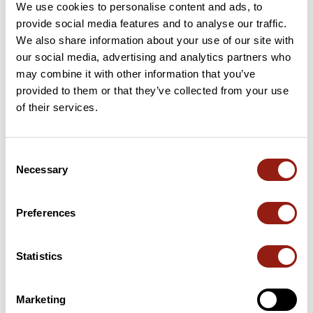
We use cookies to personalise content and ads, to
provide social media features and to analyse our traffic.
We also share information about your use of our site with
our social media, advertising and analytics partners who
Opiniones de los usuarios
may combine it with other information that you’ve
provided to them or that they’ve collected from your use
of their services.
Este recorrido aún no contiene opiniones. ¿Ya lo has
completado? ¡Deja la primera opinión!
Consent
Necessary
Selection
Añadir una opinión
Preferences
Resumen
Statistics
Descubre este recorrido de marcha de 2,7 km cerca de Brie.
Este recorrido transcurre durante 1,1 km por pistas forestales y
0,7 km por carreteras. Calcula unas 44 minutos y 56 segundos
Marketing
para completar esta ruta.