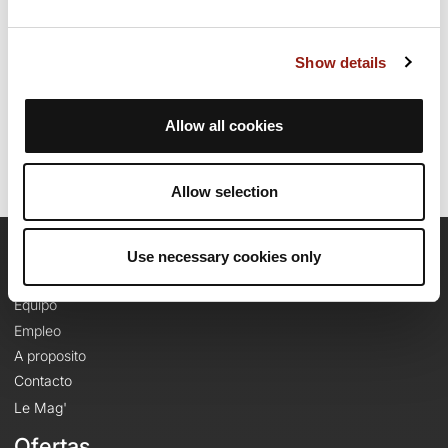
Fecha de creación del recorrido: 4 de noviembre de 2024 7:54:58.
Show details
Última actualización de la ficha de ruta: 10 de diciembre de 2025
8:45:36.
Identificador del recorrido: 20197109
Allow all cookies
Allow selection
Use necessary cookies only
OpenRunner
Equipo
Empleo
A proposito
Contacto
Le Mag'
Ofertas