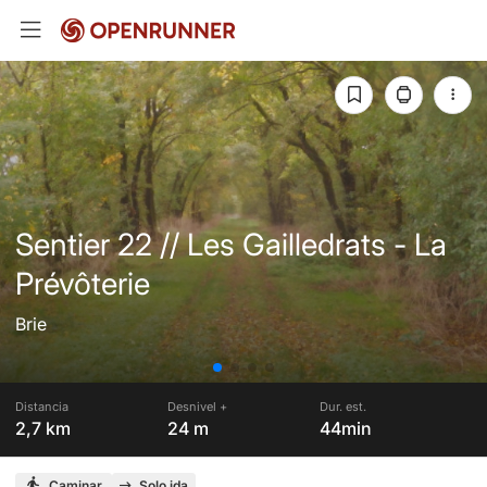
Sentier 22 // Les Gailledrats - La
Prévôterie
Brie
Distancia
Desnivel +
Dur. est.
2,7 km
24 m
44min
Caminar
Solo ida