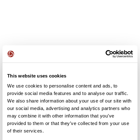
Opiniones de los usuarios
Este recorrido aún no contiene opiniones. ¿Ya lo has
This website uses cookies
completado? ¡Deja la primera opinión!
We use cookies to personalise content and ads, to
provide social media features and to analyse our traffic.
We also share information about your use of our site with
Añadir una opinión
our social media, advertising and analytics partners who
may combine it with other information that you’ve
provided to them or that they’ve collected from your use
of their services.
Resumen