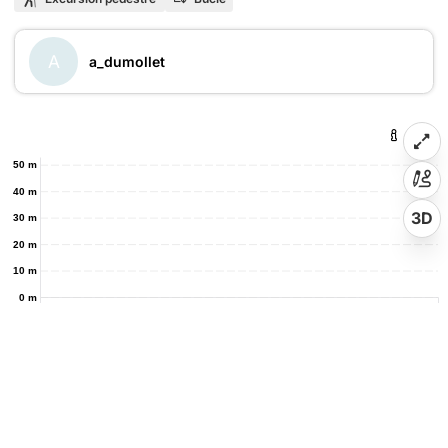
A
a_dumollet
50 m
40 m
3D
30 m
20 m
10 m
0 m