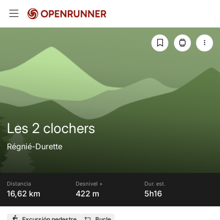
Les 2 clochers
Régnié-Durette
Distancia
Desnivel +
Dur. est.
16,62 km
422 m
5h16
Excursión pedestre
Bucle