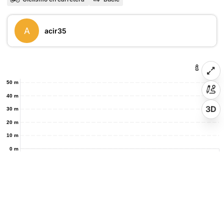
A
acir35
50 m
40 m
3D
30 m
20 m
10 m
0 m