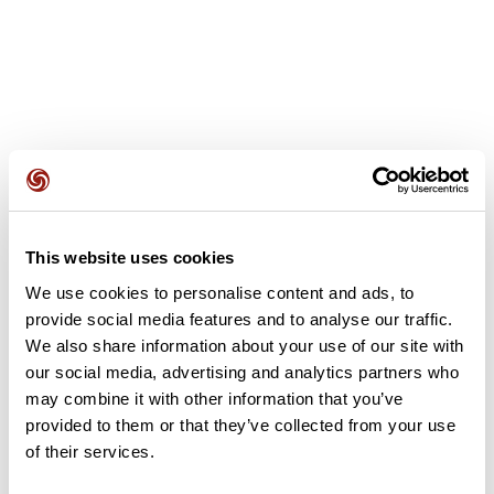
Opiniones de los usuarios
This website uses cookies
Este recorrido aún no contiene opiniones. ¿Ya lo has
completado? ¡Deja la primera opinión!
We use cookies to personalise content and ads, to
provide social media features and to analyse our traffic.
We also share information about your use of our site with
our social media, advertising and analytics partners who
Añadir una opinión
may combine it with other information that you’ve
provided to them or that they’ve collected from your use
of their services.
Resumen