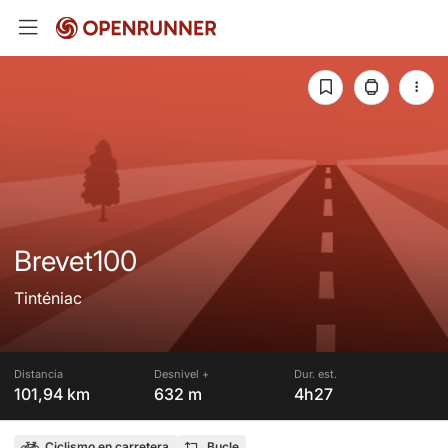
Brevet100
Tinténiac
Distancia
Desnivel +
Dur. est.
101,94 km
632 m
4h27
Ciclismo en carretera
Bucle