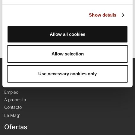
Fecha de creación del recorrido: 24 de noviembre de 2024 10:52:38.
Show details
Última actualización de la ficha de ruta: 25 de junio de 2025 15:48:10.
Identificador del recorrido: 20302637
Allow all cookies
Allow selection
OpenRunner
Use necessary cookies only
Equipo
Empleo
A proposito
Contacto
Le Mag'
Ofertas