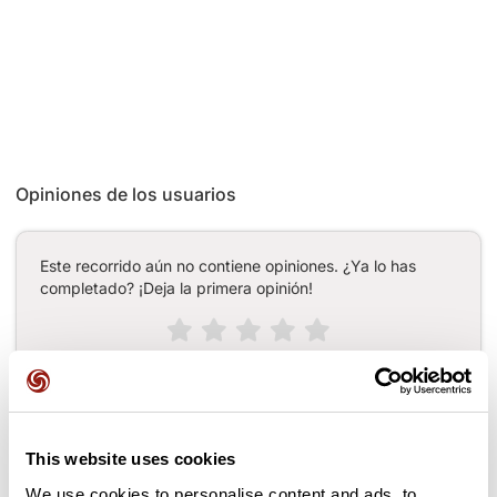
Opiniones de los usuarios
Este recorrido aún no contiene opiniones. ¿Ya lo has
completado? ¡Deja la primera opinión!
Añadir una opinión
This website uses cookies
Puertos a lo largo de la ruta
We use cookies to personalise content and ads, to