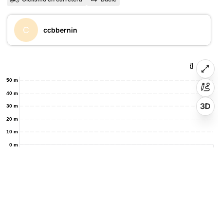
C
ccbbernin
50 m
40 m
3D
30 m
20 m
10 m
0 m