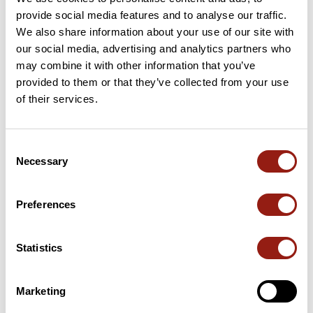
provide social media features and to analyse our traffic.
8 km
Col des Esserieux
763 m
We also share information about your use of our site with
our social media, advertising and analytics partners who
may combine it with other information that you’ve
14 km
Col du Marais
833 m
provided to them or that they’ve collected from your use
of their services.
39 km
Col de la Croix Fry
1467 m
55 km
Col du Marais
833 m
Consent
Necessary
Selection
61 km
Col des Esserieux
763 m
Puertos extraídos del catálogo del Club des Cent Cols
Preferences
Resumen
Statistics
Descubre este recorrido de bicicleta de 68,6 km cerca de Val
de Chaise. Este recorrido transcurre durante 64,4 km por
carreteras. Presenta un desnivel acumulado de más de 1510m.
Marketing
Calcula unas 3 horas y 39 minutos para completar esta ruta.