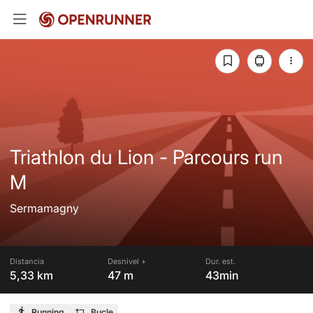
Triathlon du Lion - Parcours run
M
Sermamagny
Distancia
Desnivel +
Dur. est.
5,33 km
47 m
43min
Running
Bucle