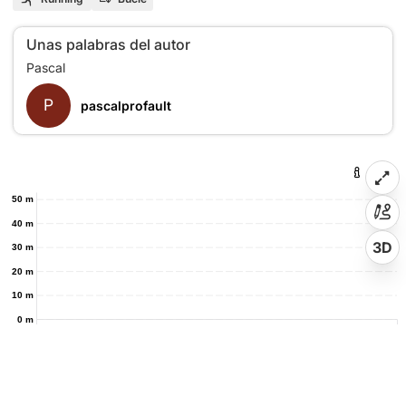
Unas palabras del autor
P
pascalprofault
50 m
40 m
3D
30 m
20 m
10 m
0 m