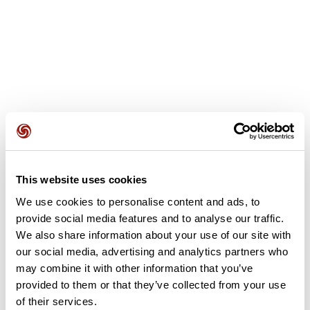
Opiniones de los usuarios
This website uses cookies
We use cookies to personalise content and ads, to
Este recorrido aún no contiene opiniones. ¿Ya lo has
completado? ¡Deja la primera opinión!
provide social media features and to analyse our traffic.
We also share information about your use of our site with
our social media, advertising and analytics partners who
may combine it with other information that you’ve
Añadir una opinión
provided to them or that they’ve collected from your use
of their services.