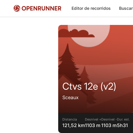
Editor de recorridos
Buscar
Ctvs 12e (v2)
Sceaux
Distancia
Desnivel +
Desnivel -
Dur. est.
121,52 km
1103 m
1103 m
5h31