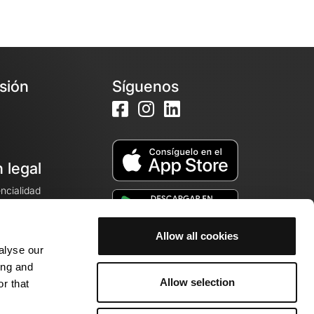
esión
Síguenos
 legal
encialidad
ales de venta
Allow all cookies
alyse our
cookies
ing and
Allow selection
r that