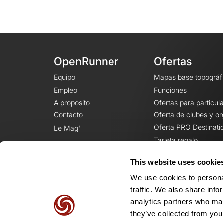
OpenRunner
Ofertas
Equipo
Mapas base topográf
Empleo
Funciones
A proposito
Ofertas para particul
Contacto
Oferta de clubes y o
Oferta PRO Destinati
Le Mag'
Tarjeta regalo
This website uses cookie
We use cookies to personal
traffic. We also share info
analytics partners who may
they’ve collected from your