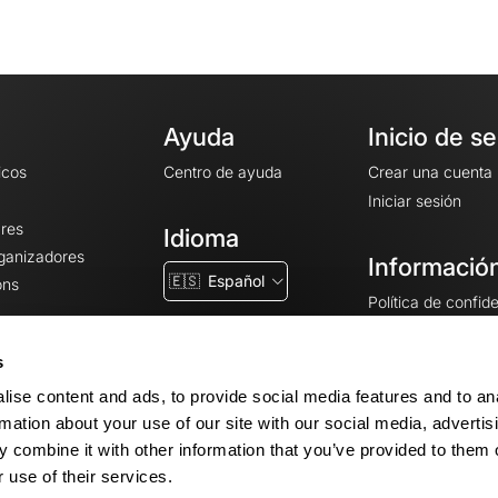
Ayuda
Inicio de s
icos
Centro de ayuda
Crear una cuenta
Iniciar sesión
ares
Idioma
rganizadores
Información
🇪🇸
Español
ons
Política de confid
Condiciones gener
CGU
s
Avisos legales
ise content and ads, to provide social media features and to an
Configuración de 
rmation about your use of our site with our social media, advertis
 combine it with other information that you’ve provided to them o
 use of their services.