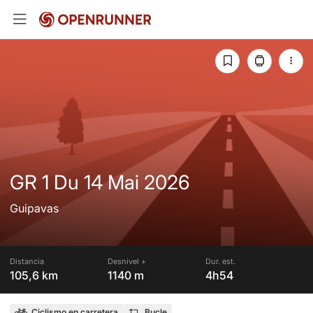
GR 1 Du 14 Mai 2026
Guipavas
Distancia
Desnivel +
Dur. est.
105,6 km
1140 m
4h54
Ciclismo en carretera
Bucle