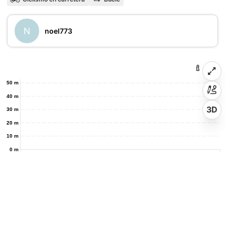
N
noel773
50 m
40 m
3D
30 m
20 m
10 m
0 m