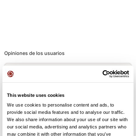
Opiniones de los usuarios
Este recorrido aún no contiene opiniones. ¿Ya lo has
completado? ¡Deja la primera opinión!
This website uses cookies
Añadir una opinión
We use cookies to personalise content and ads, to
provide social media features and to analyse our traffic.
We also share information about your use of our site with
our social media, advertising and analytics partners who
may combine it with other information that you’ve
Puertos a lo largo de la ruta