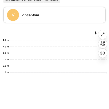
V
vincentvm
50 m
40 m
3D
30 m
20 m
10 m
0 m