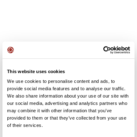
Opiniones de los usuarios
This website uses cookies
Este recorrido aún no contiene opiniones. ¿Ya lo has
completado? ¡Deja la primera opinión!
We use cookies to personalise content and ads, to
provide social media features and to analyse our traffic.
We also share information about your use of our site with
our social media, advertising and analytics partners who
Añadir una opinión
may combine it with other information that you’ve
provided to them or that they’ve collected from your use
of their services.
Resumen