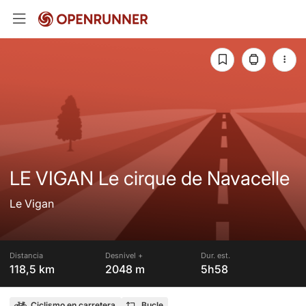
LE VIGAN Le cirque de Navacelle
Le Vigan
Distancia
Desnivel +
Dur. est.
118,5 km
2048 m
5h58
Ciclismo en carretera
Bucle