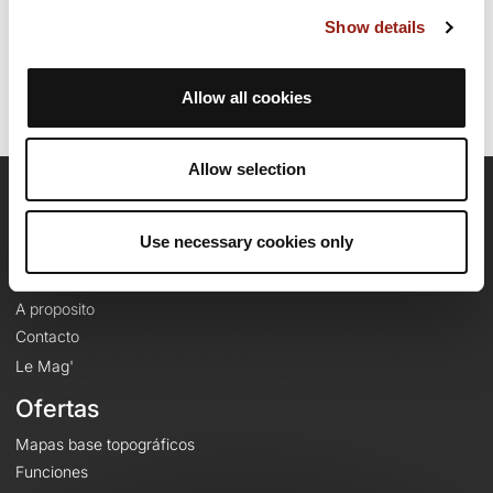
Última actualización de la ficha de ruta: 5 de marzo de 2025 7:55:36.
Show details
Identificador del recorrido: 20543539
Allow all cookies
Allow selection
OpenRunner
Use necessary cookies only
Equipo
Empleo
A proposito
Contacto
Le Mag'
Ofertas
Mapas base topográficos
Funciones