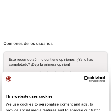
Opiniones de los usuarios
Este recorrido aún no contiene opiniones. ¿Ya lo has
completado? ¡Deja la primera opinión!
Añadir una opinión
This website uses cookies
We use cookies to personalise content and ads, to
Puertos a lo largo de la ruta
provide social media features and to analyse our traffic.