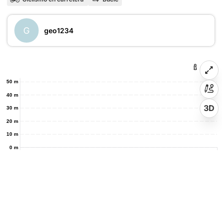
G
geo1234
50 m
40 m
3D
30 m
20 m
10 m
0 m