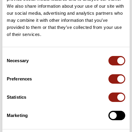
We also share information about your use of our site with
49 km
Col du Vent
703 m
our social media, advertising and analytics partners who
may combine it with other information that you’ve
provided to them or that they’ve collected from your use
69 km
Col des Lavagnes
559 m
of their services.
95 km
Col de la Cire
194 m
Consent
108 km
Cap de Coste
359 m
Necessary
Selection
Puertos extraídos del catálogo del Club des Cent Cols
Preferences
Resumen
Descubre este recorrido de bicicleta de 118,5 km cerca de Le
Statistics
Vigan. Este recorrido transcurre durante 114,1 km por
carreteras. Presenta un desnivel acumulado de más de 2040m.
Calcula unas 5 horas y 58 minutos para completar esta ruta.
Marketing
Fecha de creación del recorrido: 17 de enero de 2025 16:54:00.