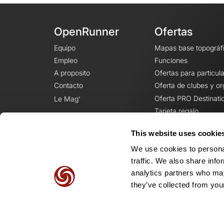
OpenRunner
Ofertas
Equipo
Mapas base topográf
Empleo
Funciones
A proposito
Ofertas para particul
Contacto
Oferta de clubes y o
Oferta PRO Destinati
Le Mag'
Tarjeta regalo
This website uses cookie
We use cookies to personal
traffic. We also share info
analytics partners who may
they’ve collected from your