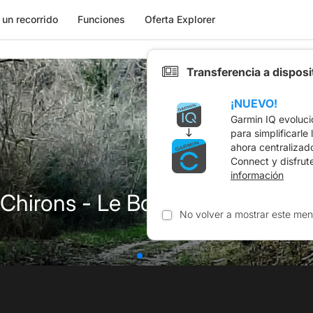
 un recorrido
Funciones
Oferta Explorer
Transferencia a dispos
¡NUEVO!
Garmin IQ evoluci
para simplificarle
ahora centralizad
Connect y disfrut
información
 Chirons - Le Bourg
No volver a mostrar este men