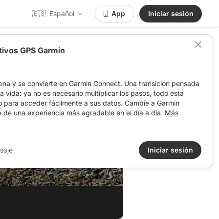
🇪🇸
Español
App
Iniciar sesión
itivos GPS Garmin
ona y se convierte en Garmin Connect. Una transición pensada
 la vida: ya no es necesario multiplicar los pasos, todo está
o para acceder fácilmente a sus datos. Cambie a Garmin
e de una experiencia más agradable en el día a día.
Más
saje
Iniciar sesión