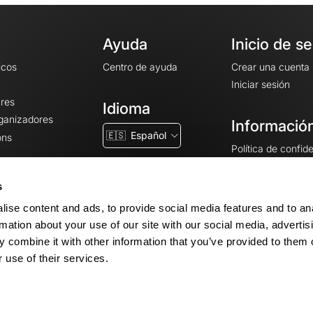
Ayuda
Inicio de s
icos
Centro de ayuda
Crear una cuenta
Iniciar sesión
ares
Idioma
rganizadores
Información
🇪🇸
Español
ons
Política de confid
Condiciones gener
CGU
s
Avisos legales
ise content and ads, to provide social media features and to an
Configuración de 
rmation about your use of our site with our social media, advertis
 combine it with other information that you’ve provided to them o
 use of their services.
© 2026 OpenRunner - Versión 7.31.3