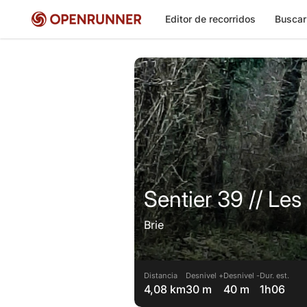
Editor de recorridos
Buscar
Sentier 39 // Les
Brie
Distancia
Desnivel +
Desnivel -
Dur. est.
4,08 km
30 m
40 m
1h06