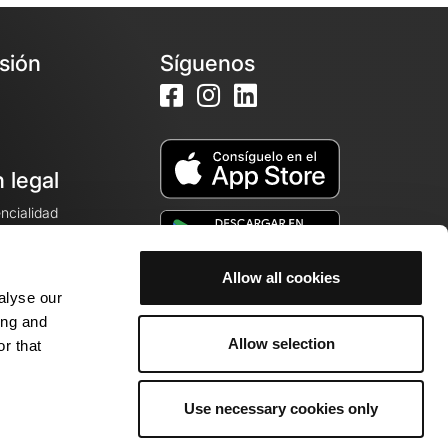
esión
Síguenos
 legal
encialidad
ales de venta
Allow all cookies
alyse our
cookies
ing and
Allow selection
r that
Use necessary cookies only