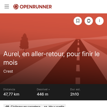
Aurel, en aller-retour, pour finir le
mois
Crest
Distancia
Desnivel +
Dur. est.
47,77 km
446 m
2h10
Ciclismo en carretera
Ida y vuelta