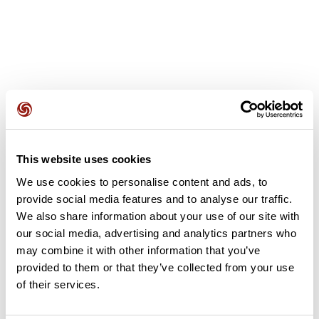
Opiniones de los usuarios
This website uses cookies
Este recorrido aún no contiene opiniones. ¿Ya lo has
We use cookies to personalise content and ads, to
completado? ¡Deja la primera opinión!
provide social media features and to analyse our traffic.
We also share information about your use of our site with
our social media, advertising and analytics partners who
Añadir una opinión
may combine it with other information that you’ve
provided to them or that they’ve collected from your use
of their services.
Resumen