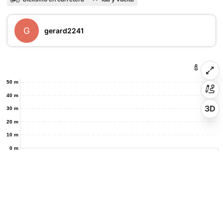
G
gerard2241
50 m
40 m
3D
30 m
20 m
10 m
0 m