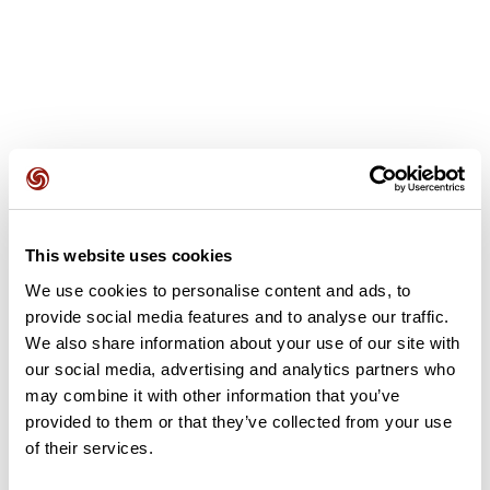
Opiniones de los usuarios
This website uses cookies
Este recorrido aún no contiene opiniones. ¿Ya lo has
completado? ¡Deja la primera opinión!
We use cookies to personalise content and ads, to
provide social media features and to analyse our traffic.
We also share information about your use of our site with
our social media, advertising and analytics partners who
Añadir una opinión
may combine it with other information that you’ve
provided to them or that they’ve collected from your use
of their services.
Resumen