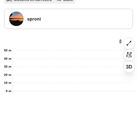
sproni
50 m
40 m
3D
30 m
20 m
10 m
0 m