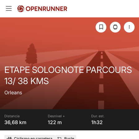
ETAPE SOLOGNOTE PARCOURS
13/ 38 KMS
Orleans
Distancia
Desnivel +
Dur. est.
36,68 km
122 m
1h32
Ciclismo en carretera
Bucle