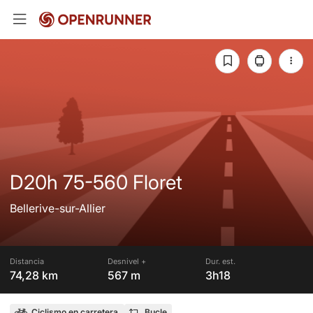
D20h 75-560 Floret
Bellerive-sur-Allier
Distancia
Desnivel +
Dur. est.
74,28 km
567 m
3h18
Ciclismo en carretera
Bucle