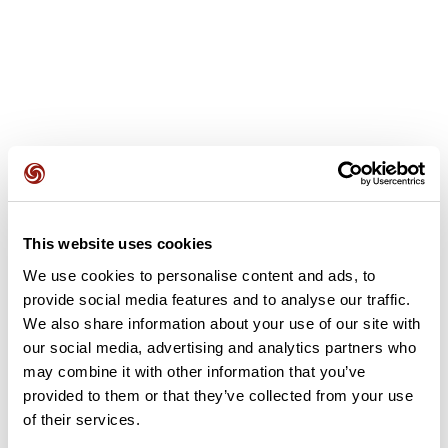
Opiniones de los usuarios
Este recorrido aún no contiene opiniones. ¿Ya lo has
This website uses cookies
completado? ¡Deja la primera opinión!
We use cookies to personalise content and ads, to
provide social media features and to analyse our traffic.
We also share information about your use of our site with
Añadir una opinión
our social media, advertising and analytics partners who
may combine it with other information that you’ve
provided to them or that they’ve collected from your use
of their services.
Resumen