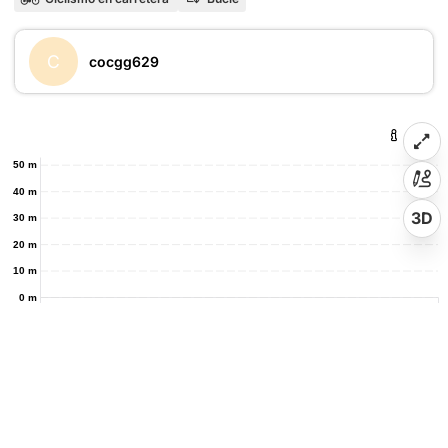
C
cocgg629
50 m
40 m
3D
30 m
20 m
10 m
0 m