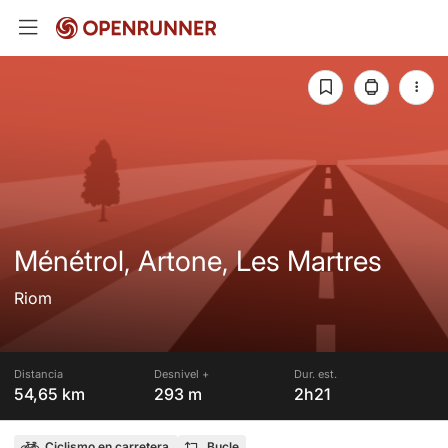
Ménétrol, Artone, Les Martres
Riom
Distancia
Desnivel +
Dur. est.
54,65 km
293 m
2h21
Ciclismo en carretera
Bucle