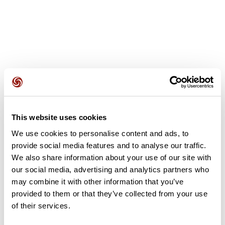
Opiniones de los usuarios
This website uses cookies
Este recorrido aún no contiene opiniones. ¿Ya lo has
completado? ¡Deja la primera opinión!
We use cookies to personalise content and ads, to
provide social media features and to analyse our traffic.
We also share information about your use of our site with
our social media, advertising and analytics partners who
Añadir una opinión
may combine it with other information that you’ve
provided to them or that they’ve collected from your use
of their services.
Resumen