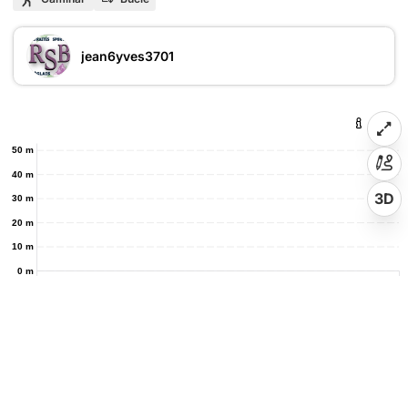
jean6yves3701
50 m
40 m
3D
30 m
20 m
10 m
0 m