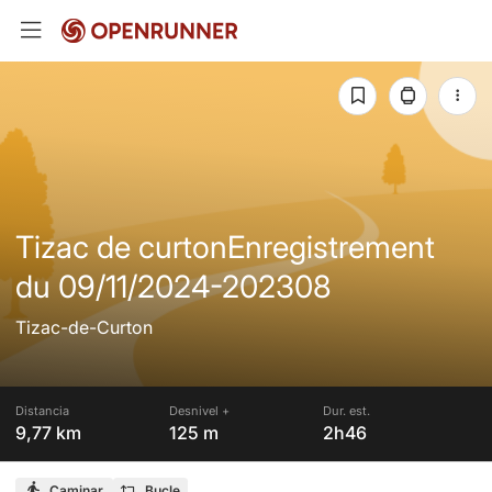
Tizac de curtonEnregistrement
du 09/11/2024-202308
Tizac-de-Curton
Distancia
Desnivel +
Dur. est.
9,77 km
125 m
2h46
Caminar
Bucle