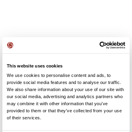
Opiniones de los usuarios
This website uses cookies
Este recorrido aún no contiene opiniones. ¿Ya lo has
We use cookies to personalise content and ads, to
completado? ¡Deja la primera opinión!
provide social media features and to analyse our traffic.
We also share information about your use of our site with
our social media, advertising and analytics partners who
Añadir una opinión
may combine it with other information that you’ve
provided to them or that they’ve collected from your use
of their services.
Resumen