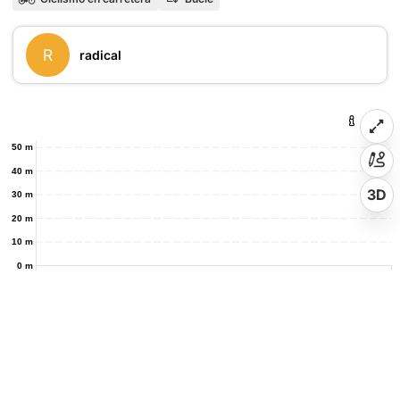
R
radical
50 m
40 m
3D
30 m
20 m
10 m
0 m