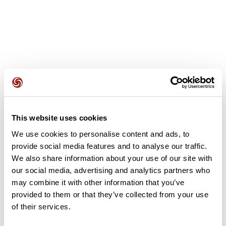
Opiniones de los usuarios
This website uses cookies
Este recorrido aún no contiene opiniones. ¿Ya lo has
completado? ¡Deja la primera opinión!
We use cookies to personalise content and ads, to
provide social media features and to analyse our traffic.
We also share information about your use of our site with
our social media, advertising and analytics partners who
Añadir una opinión
may combine it with other information that you’ve
provided to them or that they’ve collected from your use
of their services.
Resumen