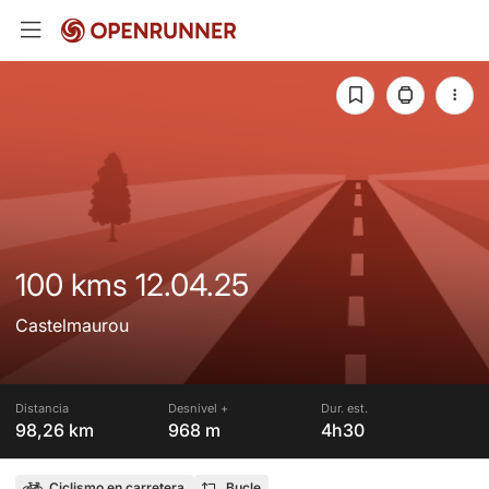
100 kms 12.04.25
Castelmaurou
Distancia
Desnivel +
Dur. est.
98,26 km
968 m
4h30
Ciclismo en carretera
Bucle