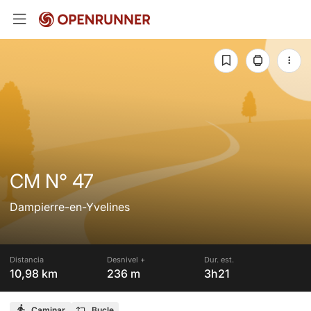
CM N° 47
Dampierre-en-Yvelines
Distancia
Desnivel +
Dur. est.
10,98 km
236 m
3h21
Caminar
Bucle