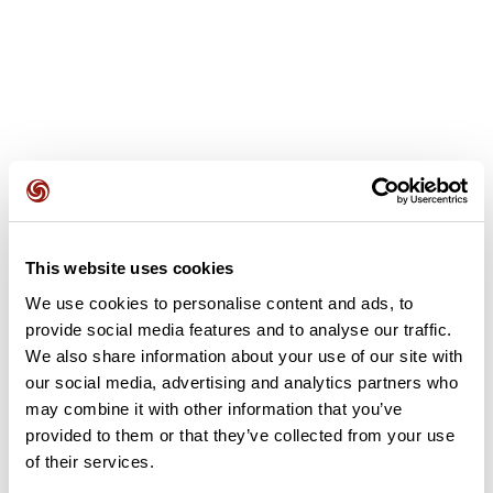
Opiniones de los usuarios
Este recorrido aún no contiene opiniones. ¿Ya lo has
This website uses cookies
completado? ¡Deja la primera opinión!
We use cookies to personalise content and ads, to
provide social media features and to analyse our traffic.
We also share information about your use of our site with
Añadir una opinión
our social media, advertising and analytics partners who
may combine it with other information that you’ve
provided to them or that they’ve collected from your use
of their services.
Resumen