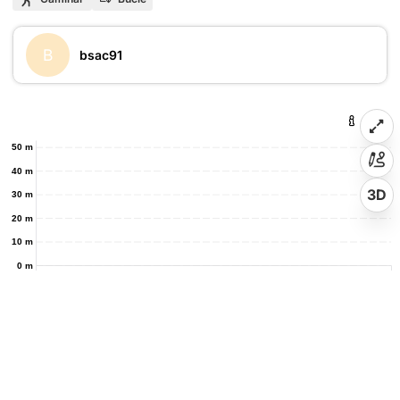
B
bsac91
50 m
40 m
3D
30 m
20 m
10 m
0 m