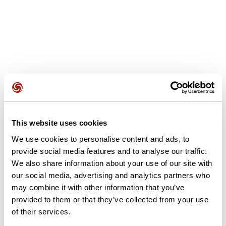
Opiniones de los usuarios
Este recorrido aún no contiene opiniones. ¿Ya lo has
This website uses cookies
completado? ¡Deja la primera opinión!
We use cookies to personalise content and ads, to
provide social media features and to analyse our traffic.
We also share information about your use of our site with
Añadir una opinión
our social media, advertising and analytics partners who
may combine it with other information that you’ve
provided to them or that they’ve collected from your use
of their services.
Resumen