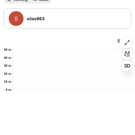
S
silas863
50 m
40 m
3D
30 m
20 m
10 m
0 m