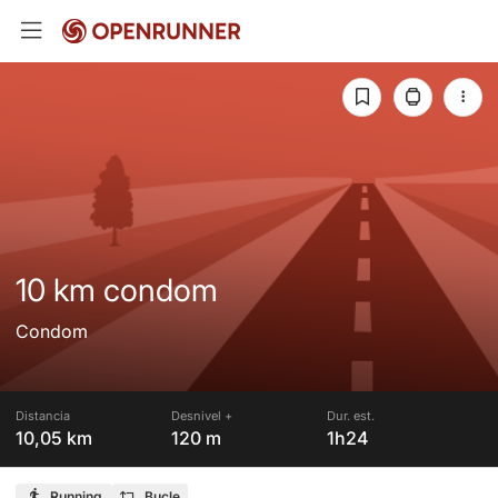
10 km condom
Condom
Distancia
Desnivel +
Dur. est.
10,05 km
120 m
1h24
Running
Bucle