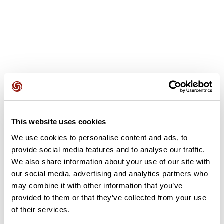
Opiniones de los usuarios
Este recorrido aún no contiene opiniones. ¿Ya lo has
This website uses cookies
completado? ¡Deja la primera opinión!
We use cookies to personalise content and ads, to
provide social media features and to analyse our traffic.
We also share information about your use of our site with
Añadir una opinión
our social media, advertising and analytics partners who
may combine it with other information that you’ve
provided to them or that they’ve collected from your use
of their services.
Resumen