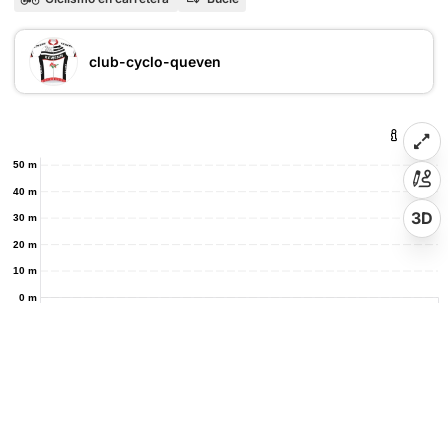
club-cyclo-queven
50 m
40 m
3D
30 m
20 m
10 m
0 m