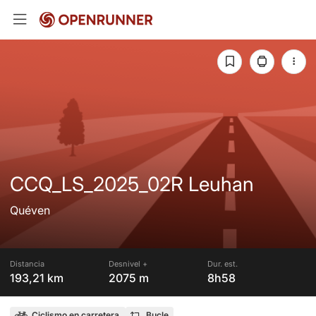
CCQ_LS_2025_02R Leuhan
Quéven
Distancia
Desnivel +
Dur. est.
193,21 km
2075 m
8h58
Ciclismo en carretera
Bucle