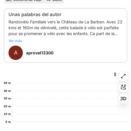
Unas palabras del autor
Randovélo Familiale vers le Château de La Barben. Avec 22
kms et 160m de dénivelé, cette balade à vélo est parfaite
pour se promener à vélo avec les enfants. Ca part de la
mairie de Salon et ça passe essentiellement par de petites
Ver más
routes calmes. Avec peu de dénivelé, même les enfants
peuvent suivre leurs parents. On peut faire une bonne
A
aprovel13300
pause au Château de La Barben et rentrer tranquillement
50 m
40 m
3D
30 m
20 m
10 m
0 m