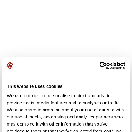
Opiniones de los usuarios
This website uses cookies
We use cookies to personalise content and ads, to
provide social media features and to analyse our traffic.
Este recorrido aún no contiene opiniones. ¿Ya lo has
We also share information about your use of our site with
completado? ¡Deja la primera opinión!
our social media, advertising and analytics partners who
may combine it with other information that you’ve
provided to them or that they’ve collected from your use