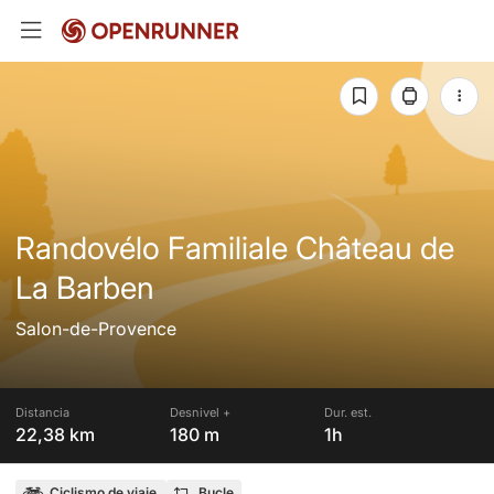
Randovélo Familiale Château de
La Barben
Salon-de-Provence
Distancia
Desnivel +
Dur. est.
22,38 km
180 m
1h
Ciclismo de viaje
Bucle