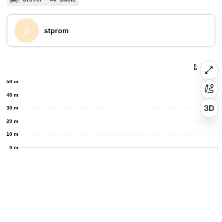
S
stprom
50 m
40 m
3D
30 m
20 m
10 m
0 m