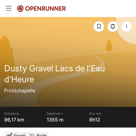
Dusty Gravel Lacs de l'Eau
d'Heure
Froidchapelle
Distancia
Desnivel +
Dur. est.
96,17 km
1355 m
6h12
Gravel
Bucle