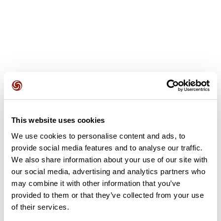
Opiniones de los usuarios
Este recorrido aún no contiene opiniones. ¿Ya lo has
This website uses cookies
completado? ¡Deja la primera opinión!
We use cookies to personalise content and ads, to
provide social media features and to analyse our traffic.
We also share information about your use of our site with
Añadir una opinión
our social media, advertising and analytics partners who
may combine it with other information that you’ve
provided to them or that they’ve collected from your use
of their services.
Resumen