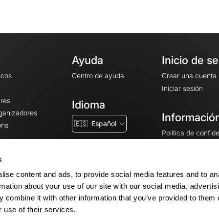
Ayuda
Inicio de s
icos
Centro de ayuda
Crear una cuenta
Iniciar sesión
ares
Idioma
rganizadores
Información
🇪🇸
Español
ons
Política de confid
Condiciones gener
CGU
s
Avisos legales
ise content and ads, to provide social media features and to an
Configuración de 
rmation about your use of our site with our social media, advertis
 combine it with other information that you’ve provided to them o
 use of their services.