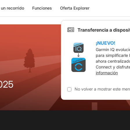
 un recorrido
Funciones
Oferta Explorer
Transferencia a dispos
¡NUEVO!
Garmin IQ evoluci
para simplificarle
ahora centralizad
Connect y disfrut
información
025
No volver a mostrar este men