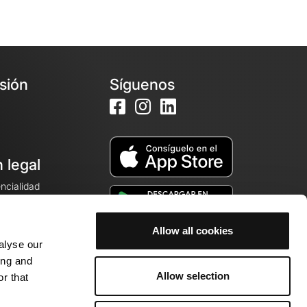
esión
Síguenos
 legal
encialidad
ales de venta
Allow all cookies
alyse our
cookies
ing and
Allow selection
r that