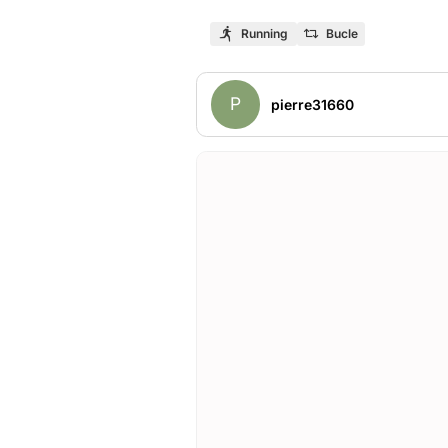
Running
Bucle
P
pierre31660