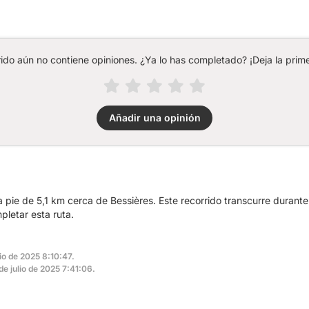
rido aún no contiene opiniones. ¿Ya lo has completado? ¡Deja la prime
Añadir una opinión
 pie de 5,1 km cerca de Bessières. Este recorrido transcurre durante
letar esta ruta.
nio de 2025 8:10:47.
 de julio de 2025 7:41:06.