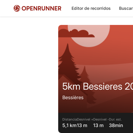
Editor de recorridos
Buscar
5km Bessieres 2
Bessières
Distancia
Desnivel +
Desnivel -
Dur. est.
5,1 km
13 m
13 m
38min