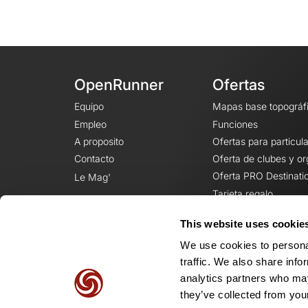
OpenRunner
Ofertas
Equipo
Mapas base topográf
Empleo
Funciones
A proposito
Ofertas para particul
Contacto
Oferta de clubes y o
Oferta PRO Destinati
Le Mag'
Tarjeta regalo
This website uses cookie
We use cookies to personal
traffic. We also share info
analytics partners who may
they’ve collected from your