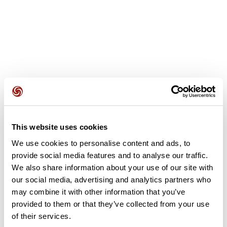
Opiniones de los usuarios
This website uses cookies
We use cookies to personalise content and ads, to
Este recorrido aún no contiene opiniones. ¿Ya lo has
provide social media features and to analyse our traffic.
completado? ¡Deja la primera opinión!
We also share information about your use of our site with
our social media, advertising and analytics partners who
may combine it with other information that you’ve
Añadir una opinión
provided to them or that they’ve collected from your use
of their services.