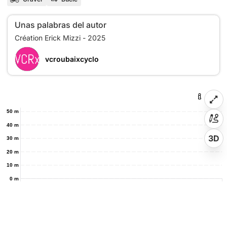
Unas palabras del autor
vcroubaixcyclo
50 m
40 m
3D
30 m
20 m
10 m
0 m