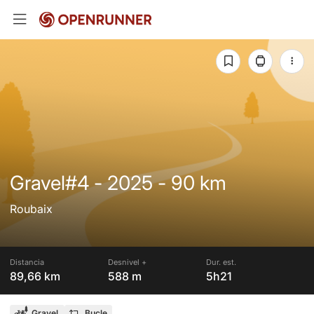
Gravel#4 - 2025 - 90 km
Roubaix
Distancia
Desnivel +
Dur. est.
89,66 km
588 m
5h21
Gravel
Bucle