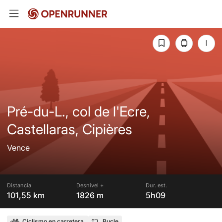
Pré-du-L., col de l'Ecre,
Castellaras, Cipières
Vence
Distancia
Desnivel +
Dur. est.
101,55 km
1826 m
5h09
Ciclismo en carretera
Bucle