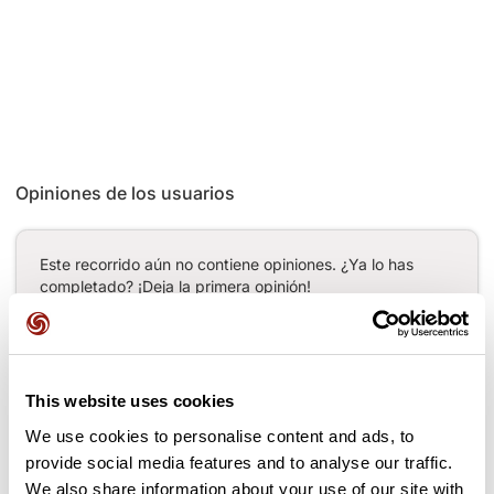
Opiniones de los usuarios
Este recorrido aún no contiene opiniones. ¿Ya lo has
completado? ¡Deja la primera opinión!
Añadir una opinión
This website uses cookies
We use cookies to personalise content and ads, to
provide social media features and to analyse our traffic.
Puertos a lo largo de la ruta
We also share information about your use of our site with