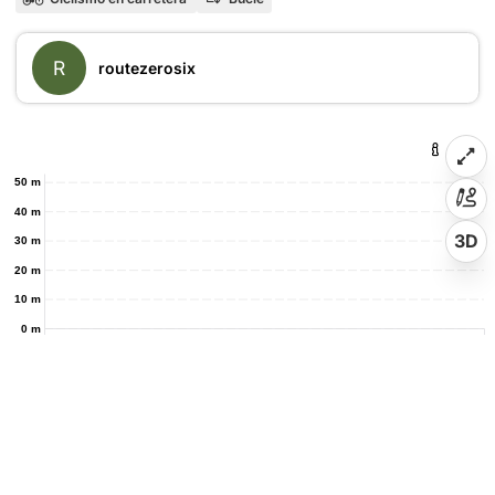
R
routezerosix
50 m
40 m
3D
30 m
20 m
10 m
0 m