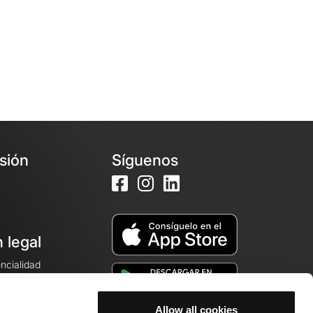
esión
Síguenos
 legal
encialidad
ales de venta
Allow all cookies