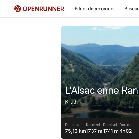
Editor de recorridos
Buscar
L'Alsacienne Ra
Kruth
Distancia
Desnivel +
Desnivel -
Dur. est.
75,13 km
1737 m
1741 m
4h02