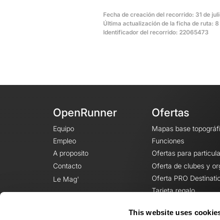
Fecha de creación del recorrido: 31 de jul
Última actualización de la ficha de ruta: 
Identificador del recorrido: 22065473
OpenRunner
Ofertas
Equipo
Mapas base topográf
Empleo
Funciones
A proposito
Ofertas para particul
Contacto
Oferta de clubes y o
Oferta PRO Destinati
Le Mag'
Tarjeta regalo
This website uses cookie