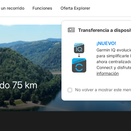
 un recorrido
Funciones
Oferta Explorer
Transferencia a dispos
¡NUEVO!
Garmin IQ evoluci
para simplificarle
ahora centralizad
Connect y disfrut
información
ndo 75 km
No volver a mostrar este men