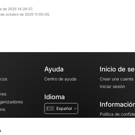
io de 2025 14:29:57.
8 de octubre de 2025 11:00:05.
Ayuda
Inicio de s
icos
Centro de ayuda
Crear una cuenta
Iniciar sesión
ares
Idioma
rganizadores
Información
🇪🇸
Español
ons
Política de confid
Condiciones gener
CGU
s