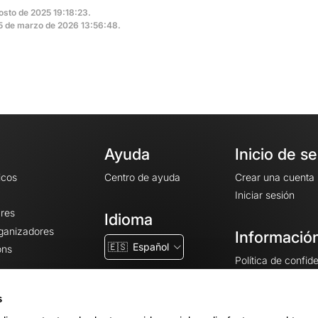
gosto de 2025 19:18:23.
 25 de marzo de 2026 13:56:48.
Ayuda
Inicio de s
icos
Centro de ayuda
Crear una cuenta
Iniciar sesión
ares
Idioma
rganizadores
Información
🇪🇸
Español
ons
Política de confid
Condiciones gener
CGU
s
Avisos legales