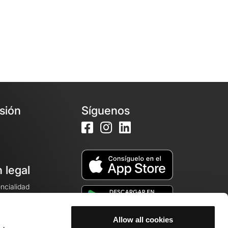
esión
Síguenos
 legal
encialidad
ales de venta
Allow all cookies