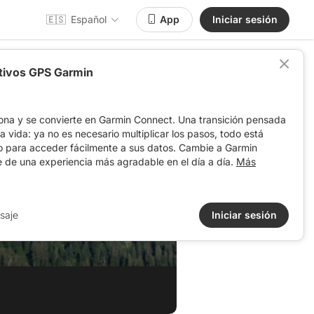
🇪🇸
Español
App
Iniciar sesión
itivos GPS Garmin
ona y se convierte en Garmin Connect. Una transición pensada
 la vida: ya no es necesario multiplicar los pasos, todo está
o para acceder fácilmente a sus datos. Cambie a Garmin
e de una experiencia más agradable en el día a día.
Más
avis)
saje
Iniciar sesión