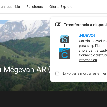
 un recorrido
Funciones
Oferta Explorer
Transferencia a dispos
¡NUEVO!
Garmin IQ evoluci
para simplificarle
ahora centralizad
Connect y disfrut
información
u Mégevan AR (La Giettaz-en-Ar
No volver a mostrar este men