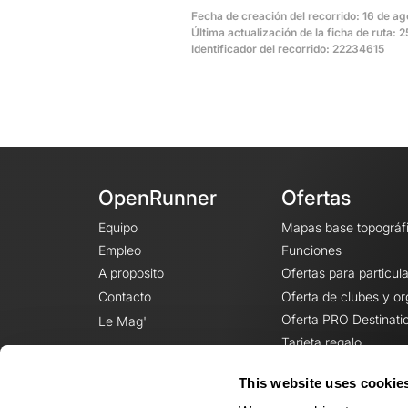
Fecha de creación del recorrido: 16 de a
Última actualización de la ficha de ruta:
Identificador del recorrido: 22234615
OpenRunner
Ofertas
Equipo
Mapas base topográf
Empleo
Funciones
A proposito
Ofertas para particul
Contacto
Oferta de clubes y o
Oferta PRO Destinati
Le Mag'
Tarjeta regalo
This website uses cookie