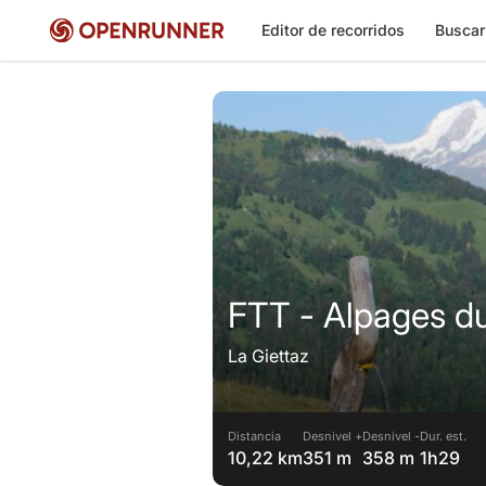
Editor de recorridos
Buscar
FTT - Alpages d
La Giettaz
Distancia
Desnivel +
Desnivel -
Dur. est.
10,22 km
351 m
358 m
1h29