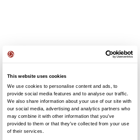
Opiniones de los usuarios
Este recorrido aún no contiene opiniones. ¿Ya lo has
This website uses cookies
completado? ¡Deja la primera opinión!
We use cookies to personalise content and ads, to
provide social media features and to analyse our traffic.
We also share information about your use of our site with
Añadir una opinión
our social media, advertising and analytics partners who
may combine it with other information that you’ve
provided to them or that they’ve collected from your use
of their services.
Resumen