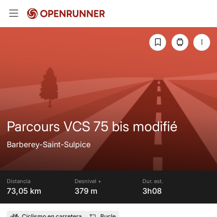
Parcours VCS 75 bis modifié
Barberey-Saint-Sulpice
Distancia
Desnivel +
Dur. est.
73,05 km
379 m
3h08
Ciclismo en carretera
Bucle