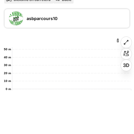
asbparcours10
50 m
40 m
3D
30 m
20 m
10 m
0 m