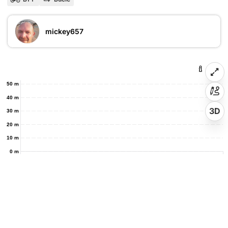
mickey657
50 m
40 m
3D
30 m
20 m
10 m
0 m