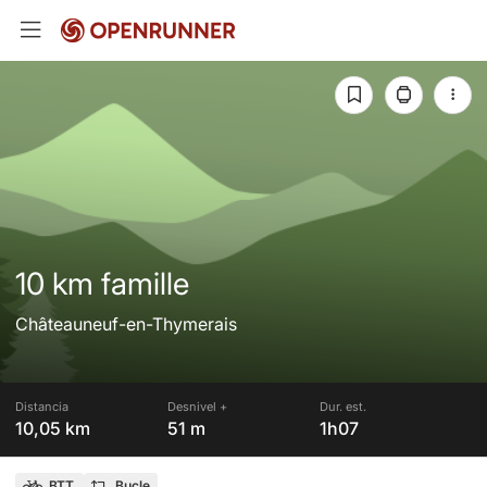
10 km famille
Châteauneuf-en-Thymerais
Distancia
Desnivel +
Dur. est.
10,05 km
51 m
1h07
BTT
Bucle