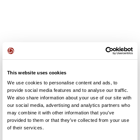
Opiniones de los usuarios
This website uses cookies
Este recorrido aún no contiene opiniones. ¿Ya lo has
completado? ¡Deja la primera opinión!
We use cookies to personalise content and ads, to
provide social media features and to analyse our traffic.
We also share information about your use of our site with
our social media, advertising and analytics partners who
Añadir una opinión
may combine it with other information that you’ve
provided to them or that they’ve collected from your use
of their services.
Resumen